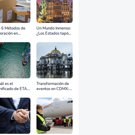
s 6 Métodos de
Un Mundo Inmenso:
oración en
¿Los Estados tapón,
uana
colchón diplomático
o zona de combate?
ál es el
Transformación de
nificado de ETA,
eventos en CDMX:
D, ATD y ATA en
Cómo la renta
transporte
profesional de
rítimo?
equipos define el
éxito de tu
celebración