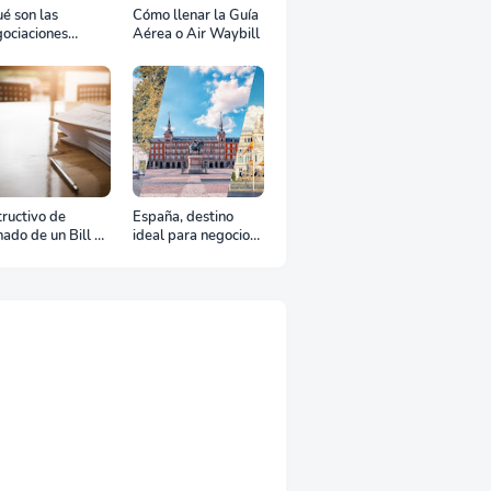
é son las
Cómo llenar la Guía
ociaciones
Aérea o Air Waybill
aterales?
tructivo de
España, destino
nado de un Bill of
ideal para negocios
ding
y turismo: Guía para
un viaje exitoso