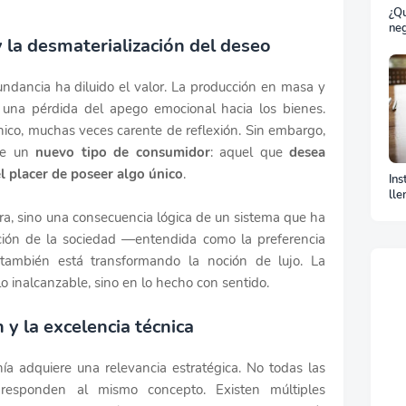
¿Qu
neg
y la desmaterialización del deseo
bil
dancia ha diluido el valor. La producción en masa y
una pérdida del apego emocional hacia los bienes.
ico, muchas veces carente de reflexión. Sin embargo,
rge un
nuevo tipo de consumidor
: aquel que
desea
el placer de poseer algo único
.
Ins
lle
La
a, sino una consecuencia lógica de un sistema que ha
ación de la sociedad —entendida como la preferencia
también está transformando la noción de lujo. La
o inalcanzable, sino en lo hecho con sentido.
 y la excelencia técnica
nía adquiere una relevancia estratégica. No todas las
 responden al mismo concepto. Existen múltiples