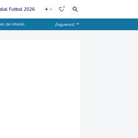
0
ial Futbol 2026
es de interés
¡Siguenos!