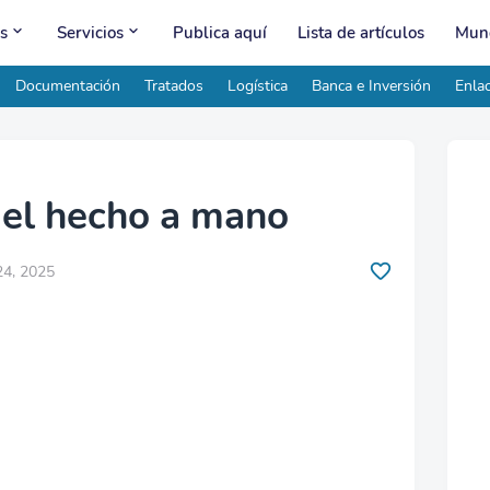
s
Servicios
Publica aquí
Lista de artículos
Mund
Documentación
Tratados
Logística
Banca e Inversión
Enlac
y el hecho a mano
24, 2025