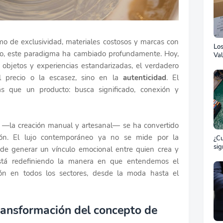
imo de exclusividad, materiales costosos y marcas con
Lo
rgo, este paradigma ha cambiado profundamente. Hoy,
Val
Ad
objetos y experiencias estandarizadas, el verdadero
l precio o la escasez, sino en la
autenticidad
. El
s que un producto: busca significado, conexión y
—la creación manual y artesanal— se ha convertido
ión. El lujo contemporáneo ya no se mide por la
¿Cu
sig
 de generar un vínculo emocional entre quien crea y
ET
stá redefiniendo la manera en que entendemos el
el 
ma
ón en todos los sectores, desde la moda hasta el
ransformación del concepto de