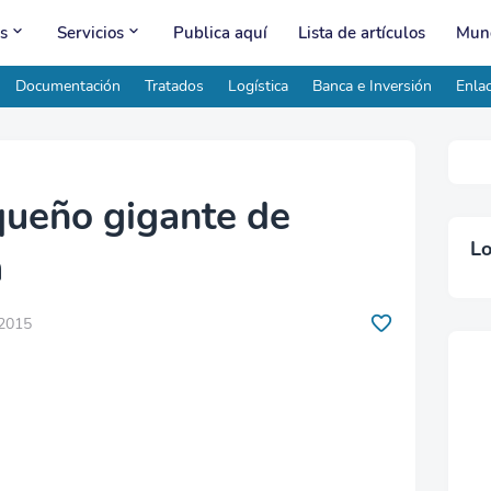
s
Servicios
Publica aquí
Lista de artículos
Mund
Documentación
Tratados
Logística
Banca e Inversión
Enlac
queño gigante de
Lo
a
 2015