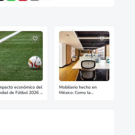
impacto económico del
Mobiliario hecho en
dial de Fútbol 2026 y
México: Como la
que significa para
manufactura nacional
ados Unidos
compite en el mercado
de exportación