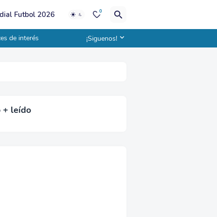
0
ial Futbol 2026
es de interés
¡Siguenos!
 + leído