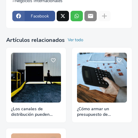
Negocios Internacionales
Facebook
Artículos relacionados
Ver todo
¿Los canales de
¿Cómo armar un
distribución pueden
presupuesto de
hundir un buen producto
promoción para
de exportación?
exportación sin
desperdiciar recursos?