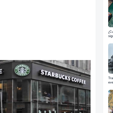
¿Cu
sig
ET
el 
ma
Tr
ev
Cóm
pro
equ
éxi
cel