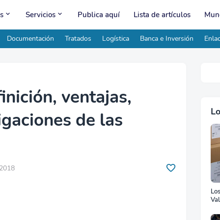
s
Servicios
Publica aquí
Lista de artículos
Mund
Documentación
Tratados
Logística
Banca e Inversión
Enlac
inición, ventajas,
Lo
igaciones de las
 2018
Lo
Val
Ad