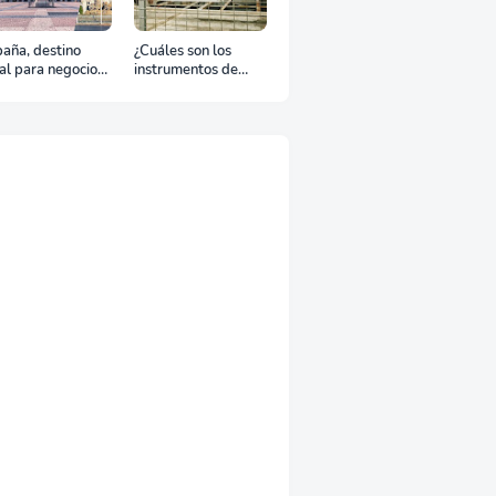
aña, destino
¿Cuáles son los
al para negocios
instrumentos de
urismo: Guía para
regulación en
viaje exitoso
Comercio Exterior?