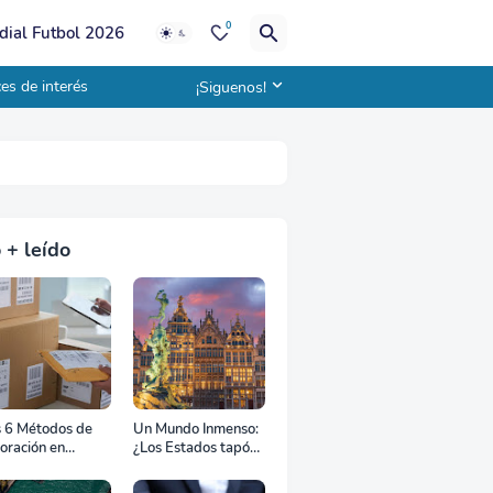
0
ial Futbol 2026
es de interés
¡Siguenos!
 + leído
s 6 Métodos de
Un Mundo Inmenso:
oración en
¿Los Estados tapón,
uana
colchón diplomático
o zona de combate?