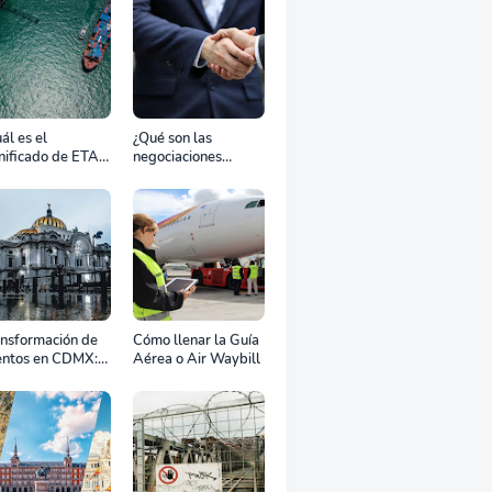
ál es el
¿Qué son las
nificado de ETA,
negociaciones
D, ATD y ATA en
bilaterales?
transporte
rítimo?
ansformación de
Cómo llenar la Guía
entos en CDMX:
Aérea o Air Waybill
o la renta
fesional de
ipos define el
to de tu
ebración