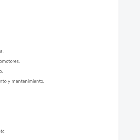
a.
tomotores.
o.
ento y mantenimiento.
tc.