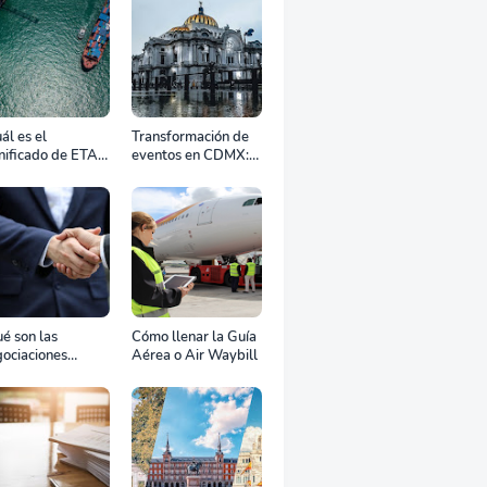
ál es el
Transformación de
nificado de ETA,
eventos en CDMX:
D, ATD y ATA en
Cómo la renta
transporte
profesional de
rítimo?
equipos define el
éxito de tu
celebración
é son las
Cómo llenar la Guía
ociaciones
Aérea o Air Waybill
aterales?