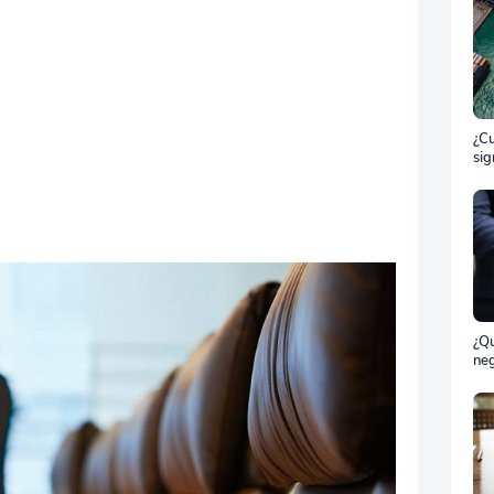
¿Cu
sig
ET
el 
ma
¿Qu
neg
bil