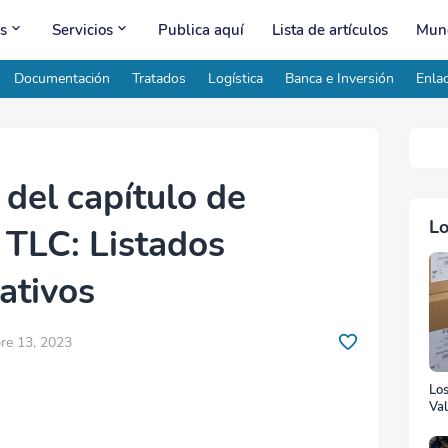
s
Servicios
Publica aquí
Lista de artículos
Mund
Documentación
Tratados
Logística
Banca e Inversión
Enlac
 del capítulo de
Lo
n TLC: Listados
ativos
re 13, 2023
Lo
Val
Ad