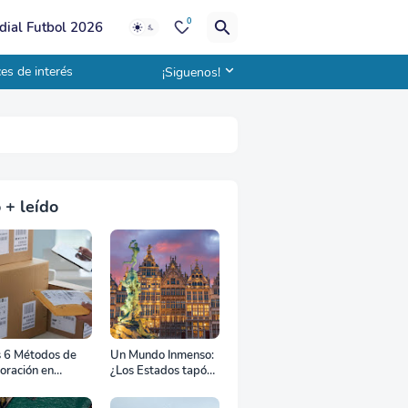
0
ial Futbol 2026
es de interés
¡Siguenos!
 + leído
s 6 Métodos de
Un Mundo Inmenso:
oración en
¿Los Estados tapón,
uana
colchón diplomático
o zona de combate?