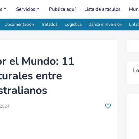
s
Servicios
Publica aquí
Lista de artículos
Mund
Documentación
Tratados
Logística
Banca e Inversión
Enlac
r el Mundo: 11
Lo
turales entre
stralianos
 2024