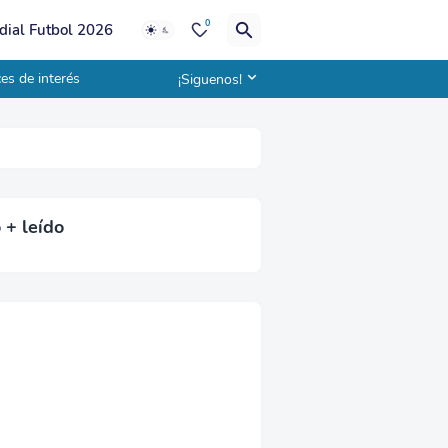
0
ial Futbol 2026
es de interés
¡Siguenos!
 + leído