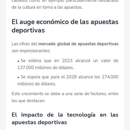
caballos como un ejemplo particularmente destacado
de la cultura en torno a las apuestas.
El auge económico de las apuestas
deportivas
Las cifras del
mercado global de apuestas deportivas
son impresionantes:
Se estima que en 2023 alcanzó un valor de
137.000 millones de dólares.
Se espera que para el 2028 alcance los 274.000
millones de dólares.
Este crecimiento se debe a una serie de factores, entre
los que destacan:
El impacto de la tecnología en las
apuestas deportivas