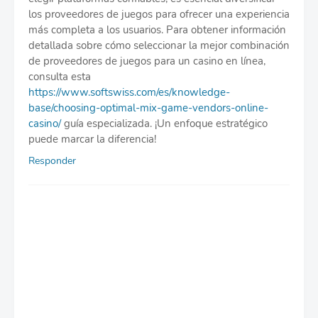
los proveedores de juegos para ofrecer una experiencia
más completa a los usuarios. Para obtener información
detallada sobre cómo seleccionar la mejor combinación
de proveedores de juegos para un casino en línea,
consulta esta
https://www.softswiss.com/es/knowledge-
base/choosing-optimal-mix-game-vendors-online-
casino/
guía especializada. ¡Un enfoque estratégico
puede marcar la diferencia!
Responder