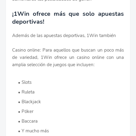
¡1Win ofrece más que solo apuestas
deportivas!
Además de las apuestas deportivas, 1Win también
Casino online: Para aquellos que buscan un poco más
de variedad, 1Win ofrece un casino online con una
amplia selección de juegos que incluyen:
Slots
Ruleta
Blackjack
Póker
Baccara
Y mucho más