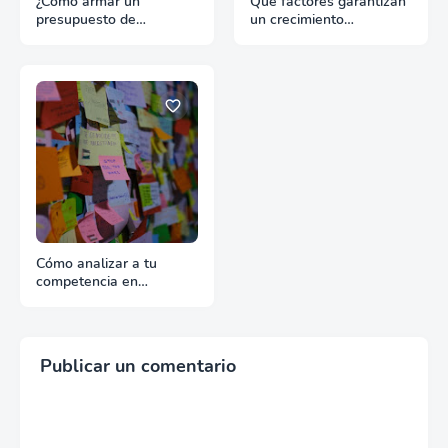
¿Cómo armar un
Qué factores garantizan
presupuesto de
un crecimiento
promoción para
continuado en
exportación sin
exportación
desperdiciar recursos?
Cómo analizar a tu
competencia en
exportación con fuentes
reales
Publicar un comentario