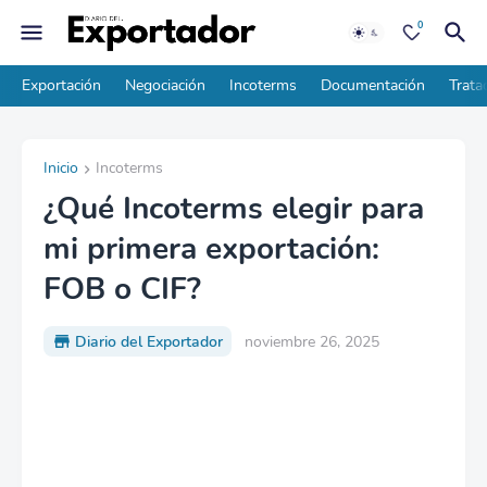
0
Exportación
Negociación
Incoterms
Documentación
Trata
Inicio
Incoterms
¿Qué Incoterms elegir para
mi primera exportación:
FOB o CIF?
Diario del Exportador
noviembre 26, 2025