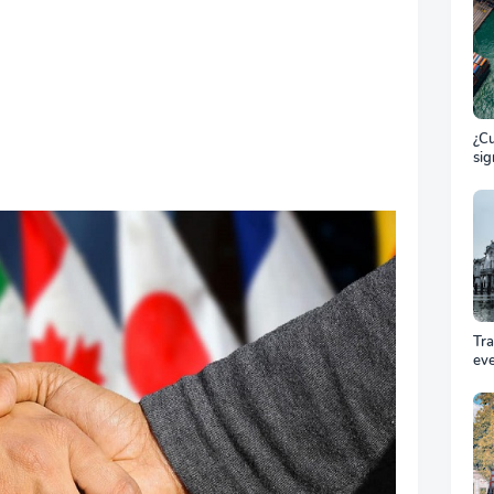
¿Cu
sig
ET
el 
ma
Tr
ev
Cóm
pro
equ
éxi
cel