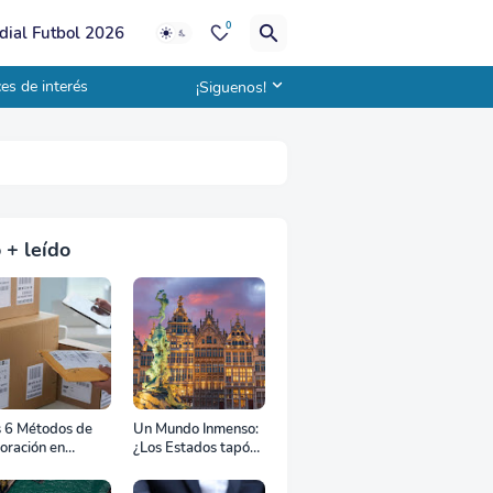
0
ial Futbol 2026
es de interés
¡Siguenos!
 + leído
s 6 Métodos de
Un Mundo Inmenso:
oración en
¿Los Estados tapón,
uana
colchón diplomático
o zona de combate?