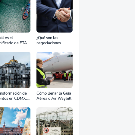
ál es el
¿Qué son las
nificado de ETA,
negociaciones
D, ATD y ATA en
bilaterales?
transporte
rítimo?
ansformación de
Cómo llenar la Guía
entos en CDMX:
Aérea o Air Waybill
o la renta
fesional de
ipos define el
to de tu
ebración