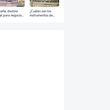
aña, destino
¿Cuáles son los
al para negocios
instrumentos de
urismo: Guía para
regulación en
viaje exitoso
Comercio Exterior?