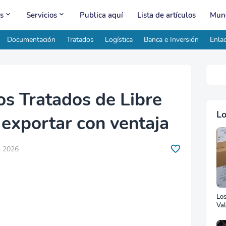
s
Servicios
Publica aquí
Lista de artículos
Mund
Documentación
Tratados
Logística
Banca e Inversión
Enlac
os Tratados de Libre
Lo
exportar con ventaja
, 2026
Lo
Val
Ad