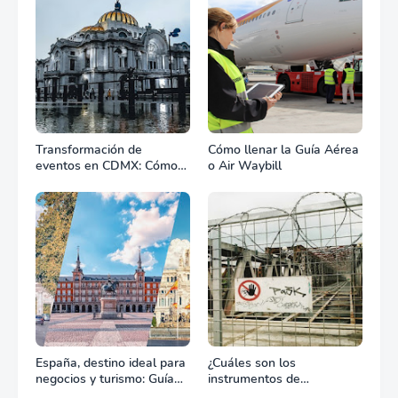
Transformación de
Cómo llenar la Guía Aérea
eventos en CDMX: Cómo
o Air Waybill
la renta profesional de
equipos define el éxito de
tu celebración
España, destino ideal para
¿Cuáles son los
negocios y turismo: Guía
instrumentos de
para un viaje exitoso
regulación en Comercio