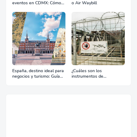
eventos en CDMX: Cómo
o Air Waybill
la renta profesional de
equipos define el éxito de
tu celebración
España, destino ideal para
¿Cuáles son los
negocios y turismo: Guía
instrumentos de
para un viaje exitoso
regulación en Comercio
Exterior?