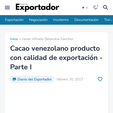
0
Exportación
Negociación
Incoterms
Documentación
Trata
Inicio
Javier Alfredo Belandria Sánchez
Cacao venezolano producto
con calidad de exportación -
Parte I
Diario del Exportador
febrero 20, 2017