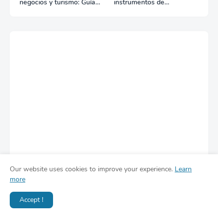
negocios y turismo: Guía
instrumentos de
para un viaje exitoso
regulación en Comercio
Exterior?
Our website uses cookies to improve your experience.
Learn
more
Accept !