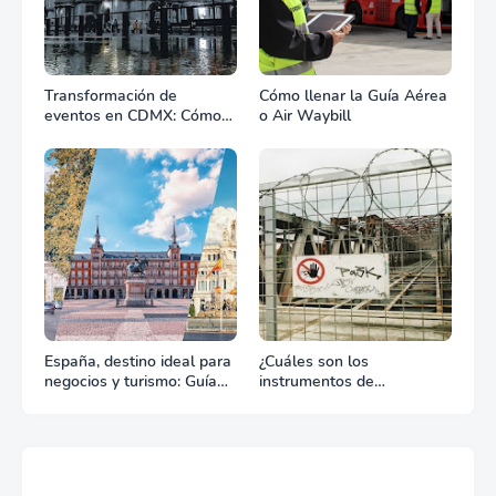
Transformación de
Cómo llenar la Guía Aérea
eventos en CDMX: Cómo
o Air Waybill
la renta profesional de
equipos define el éxito de
tu celebración
España, destino ideal para
¿Cuáles son los
negocios y turismo: Guía
instrumentos de
para un viaje exitoso
regulación en Comercio
Exterior?