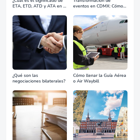
¿Cuál es el significado de
Transformación de
ETA, ETD, ATD y ATA en el
eventos en CDMX: Cómo
transporte marítimo?
la renta profesional de
equipos define el éxito de
tu celebración
¿Qué son las
Cómo llenar la Guía Aérea
negociaciones bilaterales?
o Air Waybill