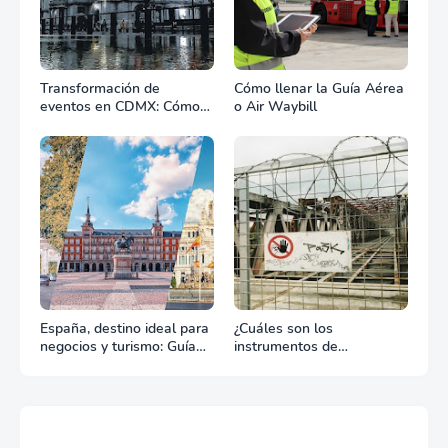
Transformación de
Cómo llenar la Guía Aérea
eventos en CDMX: Cómo
o Air Waybill
la renta profesional de
equipos define el éxito de
tu celebración
España, destino ideal para
¿Cuáles son los
negocios y turismo: Guía
instrumentos de
para un viaje exitoso
regulación en Comercio
Exterior?