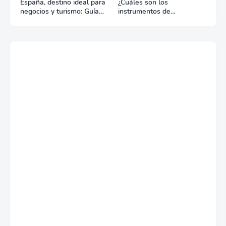
España, destino ideal para
¿Cuáles son los
negocios y turismo: Guía
instrumentos de
para un viaje exitoso
regulación en Comercio
Exterior?