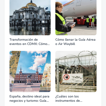
Transformación de
Cómo llenar la Guía Aérea
eventos en CDMX: Cómo
o Air Waybill
la renta profesional de
equipos define el éxito de
tu celebración
España, destino ideal para
¿Cuáles son los
negocios y turismo: Guía
instrumentos de
para un viaje exitoso
regulación en Comercio