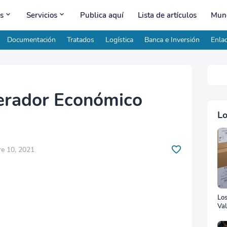
s
Servicios
Publica aquí
Lista de artículos
Mund
Documentación
Tratados
Logística
Banca e Inversión
Enlac
erador Económico
Lo
e 10, 2021
Lo
Val
Ad