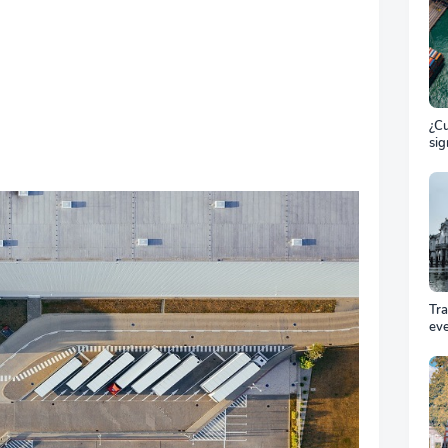
¿Cu
sig
ET
el 
ma
Tr
ev
Cóm
pro
equ
éxi
cel