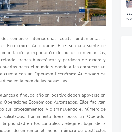
Esp
ide
y t
un 
el comercio internacional resulta fundamental la
res Económicos Autorizados. Ellos son una suerte de
la importación y exportación de bienes o mercancías,
retardo, trabas burocráticas y pérdidas de dinero y
s puertas hacia el mundo y dando a las empresas un
o se cuenta con un Operador Económico Autorizado de
tirse en la peor de las pesadillas.
lances a final de año en positivo deben apoyarse en
os Operadores Económicos Autorizados. Ellos facilitan
ndo sus procedimientos, y disminuyendo el número de
s solicitados. Por si esto fuera poco, un Operador
la prioridad en los controles y elegir el lugar de la
 opción de enfrentar el menor número de obstáculos