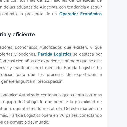
dencia con los más de 12 millones de toneladas de
on de las aduanas de Algeciras, con tendencia a seguir
contexto, la presencia de un
Operador Económico
ia y eficiente
adores Económicos Autorizados que existen, y que
 ofertas y opciones,
Partida Logistics
se destaca por
Con casi cien años de experiencia, número que se dice
lcanzar y mantener en el mercado, Partida Logistics ha
r opción para que los procesos de exportación e
o genere angustia ni preocupación.
Económico Autorizado centenario que cuenta con más
equipo de trabajo, lo que permite la posibilidad de
el año, durante tres turnos al día. De esta manera, no
más, Partida Logistics opera en 76 países, conectando
tos de comercio del mundo.