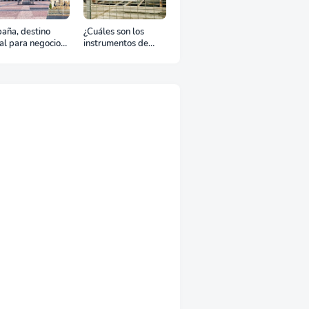
aña, destino
¿Cuáles son los
al para negocios
instrumentos de
urismo: Guía para
regulación en
viaje exitoso
Comercio Exterior?