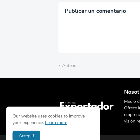
Publicar un comentario
Anterior
Nosot
Medio di
Ofrece i
emprend
Our website uses cookies to improve
visión r
your experience.
Learn more
Accept !