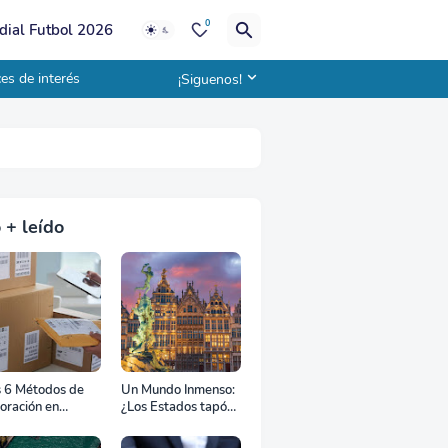
0
ial Futbol 2026
es de interés
¡Siguenos!
 + leído
s 6 Métodos de
Un Mundo Inmenso:
oración en
¿Los Estados tapón,
uana
colchón diplomático
o zona de combate?