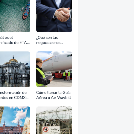
ál es el
¿Qué son las
nificado de ETA,
negociaciones
D, ATD y ATA en
bilaterales?
transporte
rítimo?
ansformación de
Cómo llenar la Guía
entos en CDMX:
Aérea o Air Waybill
o la renta
fesional de
ipos define el
to de tu
ebración