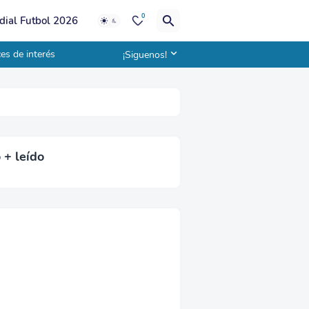
0
ial Futbol 2026
es de interés
¡Siguenos!
 + leído