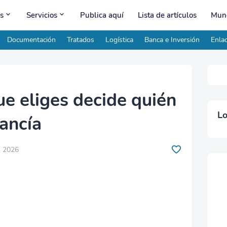
s
Servicios
Publica aquí
Lista de artículos
Mund
Documentación
Tratados
Logística
Banca e Inversión
Enlac
ue eliges decide quién
Lo
ancía
, 2026