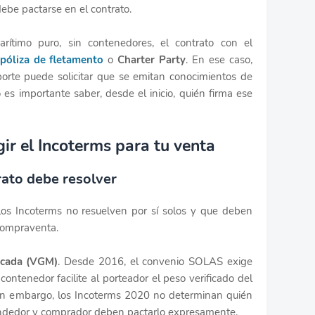
ebe pactarse en el contrato.
rítimo puro, sin contenedores, el contrato con el
póliza de fletamento
o
Charter Party
. En ese caso,
sporte puede solicitar que se emitan conocimientos de
es importante saber, desde el inicio, quién firma ese
gir el Incoterms para tu venta
rato debe resolver
 los Incoterms no resuelven por sí solos y que deben
 compraventa.
icada (VGM)
. Desde 2016, el convenio SOLAS exige
ontenedor facilite al porteador el peso verificado del
Sin embargo, los Incoterms 2020 no determinan quién
endedor y comprador deben pactarlo expresamente.