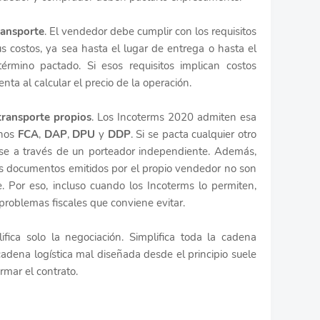
ransporte
. El vendedor debe cumplir con los requisitos
s costos, ya sea hasta el lugar de entrega o hasta el
término pactado. Si esos requisitos implican costos
nta al calcular el precio de la operación.
transporte propios
. Los Incoterms 2020 admiten esa
inos
FCA
,
DAP
,
DPU
y
DDP
. Si se pacta cualquier otro
arse a través de un porteador independiente. Además,
los documentos emitidos por el propio vendedor no son
. Por eso, incluso cuando los Incoterms lo permiten,
roblemas fiscales que conviene evitar.
fica solo la negociación. Simplifica toda la cadena
cadena logística mal diseñada desde el principio suele
irmar el contrato.